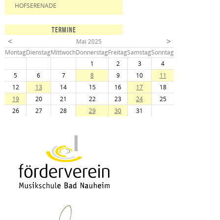
HOFSERENADE
TERMINE
<
>
Mai 2025
Mo
ntag
Di
enstag
Mi
ttwoch
Do
nnerstag
Fr
eitag
Sa
mstag
So
nntag
1
2
3
4
5
6
7
8
9
10
11
12
13
14
15
16
17
18
19
20
21
22
23
24
25
26
27
28
29
30
31