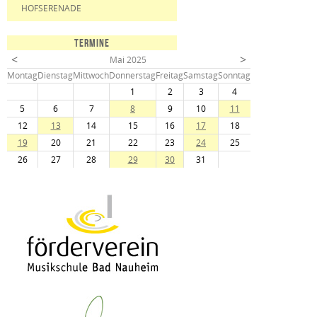
HOFSERENADE
TERMINE
<
>
Mai 2025
Mo
ntag
Di
enstag
Mi
ttwoch
Do
nnerstag
Fr
eitag
Sa
mstag
So
nntag
1
2
3
4
5
6
7
8
9
10
11
12
13
14
15
16
17
18
19
20
21
22
23
24
25
26
27
28
29
30
31