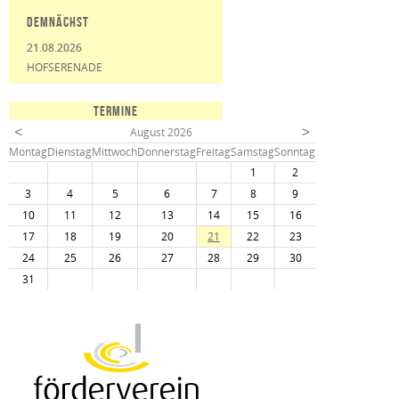
Demnächst
21.08.2026
HOFSERENADE
TERMINE
<
>
August 2026
Mo
ntag
Di
enstag
Mi
ttwoch
Do
nnerstag
Fr
eitag
Sa
mstag
So
nntag
1
2
3
4
5
6
7
8
9
10
11
12
13
14
15
16
17
18
19
20
21
22
23
24
25
26
27
28
29
30
31