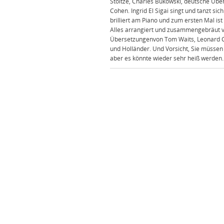
Stoltze, Charles Bukowski, deutsche Üb
Cohen. Ingrid El Sigai singt und tanzt si
brilliert am Piano und zum ersten Mal is
Alles arrangiert und zusammengebräut v
Übersetzungenvon Tom Waits, Leonard Coh
und Holländer. Und Vorsicht, Sie müsse
aber es könnte wieder sehr heiß werden.