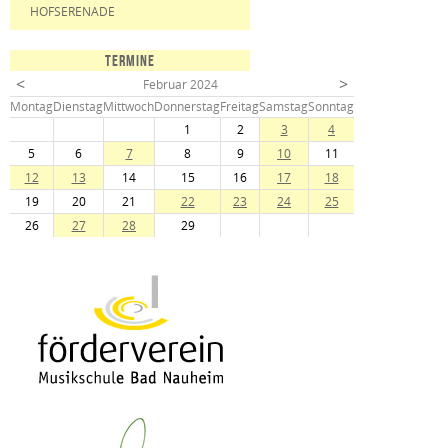
HOFSERENADE
TERMINE
<
>
Februar 2024
Mo
ntag
Di
enstag
Mi
ttwoch
Do
nnerstag
Fr
eitag
Sa
mstag
So
nntag
1
2
3
4
5
6
7
8
9
10
11
12
13
14
15
16
17
18
19
20
21
22
23
24
25
26
27
28
29